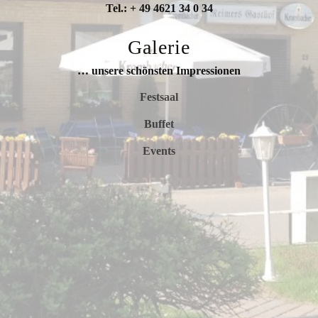
Tel.: + 49 4621 34 0 34
Galerie
… unsere schönsten Impressionen
Festsaal
Buffet
Events